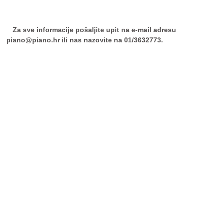
Za sve informacije pošaljite upit na e-mail adresu
piano@piano.hr ili nas nazovite na 01/3632773.