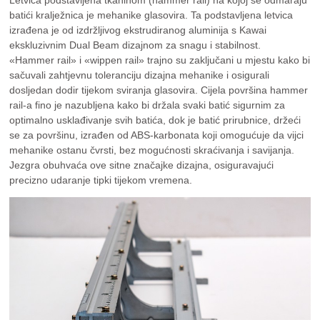
batići kralježnica je mehanike glasovira. Ta podstavljena letvica
izrađena je od izdržljivog ekstrudiranog aluminija s Kawai
ekskluzivnim Dual Beam dizajnom za snagu i stabilnost.
«Hammer rail» i «wippen rail» trajno su zaključani u mjestu kako bi
sačuvali zahtjevnu toleranciju dizajna mehanike i osigurali
dosljedan dodir tijekom sviranja glasovira. Cijela površina hammer
rail-a fino je nazubljena kako bi držala svaki batić sigurnim za
optimalno usklađivanje svih batića, dok je batić prirubnice, držeći
se za površinu, izrađen od ABS-karbonata koji omogućuje da vijci
mehanike ostanu čvrsti, bez mogućnosti skraćivanja i savijanja.
Jezgra obuhvaća ove sitne značajke dizajna, osiguravajući
precizno udaranje tipki tijekom vremena.