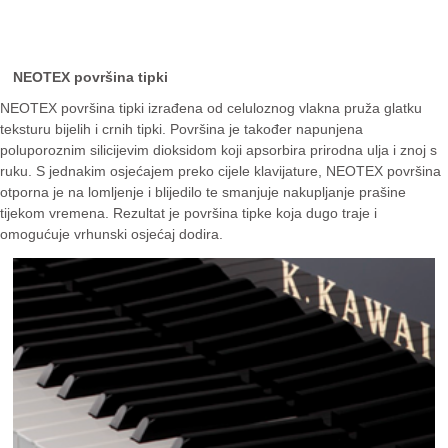
NEOTEX površina tipki
NEOTEX površina tipki izrađena od celuloznog vlakna pruža glatku
teksturu bijelih i crnih tipki. Površina je također napunjena
poluporoznim silicijevim dioksidom koji apsorbira prirodna ulja i znoj s
ruku. S jednakim osjećajem preko cijele klavijature, NEOTEX površina
otporna je na lomljenje i blijedilo te smanjuje nakupljanje prašine
tijekom vremena. Rezultat je površina tipke koja dugo traje i
omogućuje vrhunski osjećaj dodira.