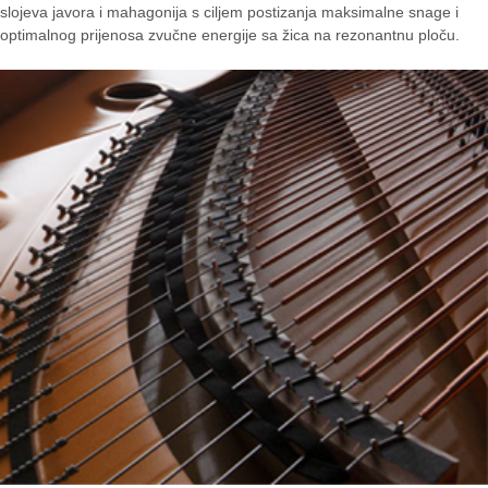
slojeva javora i mahagonija s ciljem postizanja maksimalne snage i
optimalnog prijenosa zvučne energije sa žica na rezonantnu ploču.