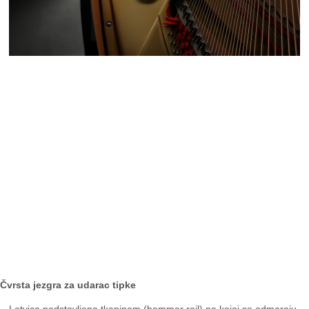
Čvrsta jezgra za udarac tipke
Letvica podstavljena tkaninom (hammer rail) na kojoj se odmaraju