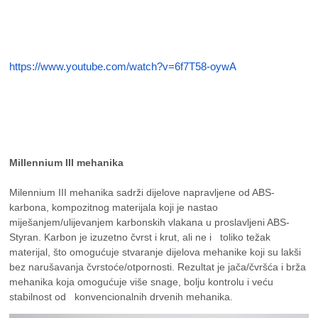
https://www.youtube.com/watch?
v=6f7T58-oywA
Millennium III mehanika
Milennium III mehanika sadrži dijelove napravljene od ABS-
karbona, kompozitnog materijala koji je nastao
miješanjem/ulijevanjem karbonskih vlakana u proslavljeni ABS-
Styran. Karbon je izuzetno čvrst i krut, ali ne i toliko težak
materijal, što omogućuje stvaranje dijelova mehanike koji su lakši
bez narušavanja čvrstoće/otpornosti. Rezultat je jača/čvršća i brža
mehanika koja omogućuje više snage, bolju kontrolu i veću
stabilnost od konvencionalnih drvenih mehanika.