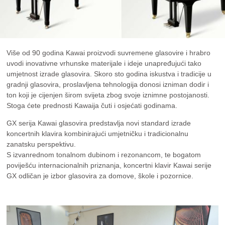
Više od 90 godina Kawai proizvodi suvremene glasovire i hrabro
uvodi inovativne vrhunske materijale i ideje unapređujući tako
umjetnost izrade glasovira. Skoro sto godina iskustva i tradicije u
gradnji glasovira, proslavljena tehnologija donosi izniman dodir i
ton koji je cijenjen širom svijeta zbog svoje iznimne postojanosti.
Stoga ćete prednosti Kawaija čuti i osjećati godinama.
GX serija Kawai glasovira predstavlja novi standard izrade
koncertnih klavira kombinirajući umjetničku i tradicionalnu
zanatsku perspektivu.
S izvanrednom tonalnom dubinom i rezonancom, te bogatom
poviješću internacionalnih priznanja, koncertni klavir Kawai serije
GX odličan je izbor glasovira za domove, škole i pozornice.