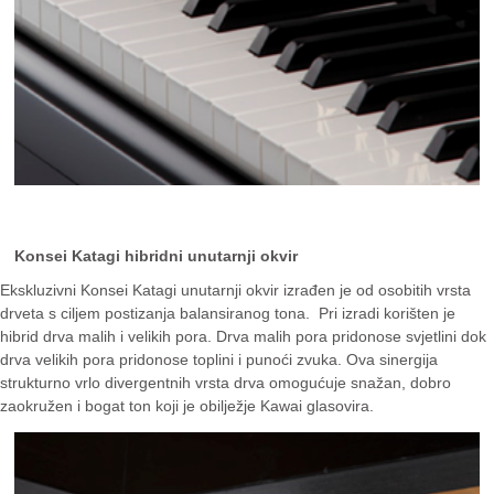
Konsei Katagi hibridni unutarnji okvir
Ekskluzivni Konsei Katagi unutarnji okvir izrađen je od osobitih vrsta
drveta s ciljem postizanja balansiranog tona. Pri izradi korišten je
hibrid drva malih i velikih pora. Drva malih pora pridonose svjetlini dok
drva velikih pora pridonose toplini i punoći zvuka. Ova sinergija
strukturno vrlo divergentnih vrsta drva omogućuje snažan, dobro
zaokružen i bogat ton koji je obilježje Kawai glasovira.