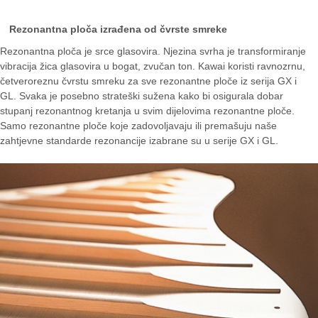
Rezonantna ploča izrađena od čvrste smreke
Rezonantna ploča je srce glasovira. Njezina svrha je transformiranje
vibracija žica glasovira u bogat, zvučan ton. Kawai koristi ravnozrnu,
četveroreznu čvrstu smreku za sve rezonantne ploče iz serija GX i
GL. Svaka je posebno strateški sužena kako bi osigurala dobar
stupanj rezonantnog kretanja u svim dijelovima rezonantne ploče.
Samo rezonantne ploče koje zadovoljavaju ili premašuju naše
zahtjevne standarde rezonancije izabrane su u serije GX i GL.