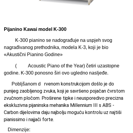
Pijanino Kawai model K-300
K-300 pianino se nadograđuje na uspjeh svog
nagrađivanog prethodnika, modela K-3, koji je bio
«Akustični Pianino Godine»
(
Acoustic Piano of the Year) četiri uzastopne
godine. K-300 ponosno širi ovo ugledno nasljeđe.
rvenom konstrukcijom došlo je do
Pobljšanom d
punijeg zaobljenog zvuka, koji je savršeno pojačan čvrstom
zvučnom pločom. Proširene tipke i neusporedivo precizna
ekskluzivna pijaninska mehanika Millennium III s ABS -
Carbon dijelovima daju najbolju moguću kontrolu uz najtiši
pianissimo i najjači forte.
Dimenzije: