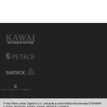
Tvrtka Piano centar Zagreb d.o.o. zastupnik je proizvođača instrumenata STEINWAY
& SONS, BOSTON, ESSEX, KAWAI, PETROF I SAMICK .