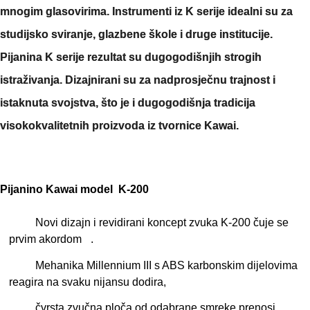
mnogim glasovirima. Instrumenti iz K serije idealni su za
studijsko sviranje, glazbene škole i druge institucije.
Pijanina K serije rezultat su dugogodišnjih strogih
istraživanja. Dizajnirani su za nadprosječnu trajnost i
istaknuta svojstva, što je i dugogodišnja tradicija
visokokvalitetnih proizvoda iz tvornice Kawai.
Pijanino Kawai model K-200
Novi dizajn i revidirani koncept zvuka K-200 čuje se
prvim akordom
.
Mehanika Millennium III s ABS karbonskim dijelovima
reagira na svaku nijansu dodira,
čvrsta zvučna ploča od odabrane smreke prenosi