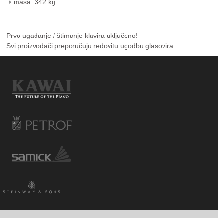
masa: 342 kg
Prvo ugađanje / štimanje klavira uključeno!
Svi proizvođači preporučuju redovitu ugodbu glasovira